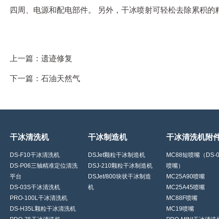
四周、电源和配电部件。 另外，干冰喷射可轻松去除累积的
上一篇：
遗迹修复
下一篇：
石油天然气
干冰清洗机
干冰制造机
干冰清洗机附
DS-F10干冰清洗机
DSJet颗粒干冰制造机
MC88短喷嘴（DS-
DS-P06三轴精准定位清洗
DSJ-210颗粒干冰制造机
喷嘴）
平台
DSJet/800块状干冰制造
MC25A90喷嘴
DS-03S干冰清洗机
机
MC25A45喷嘴
PRO-100L干冰清洗机
MC88F喷嘴
DS-H35L颗粒干冰清洗机
MC19喷嘴