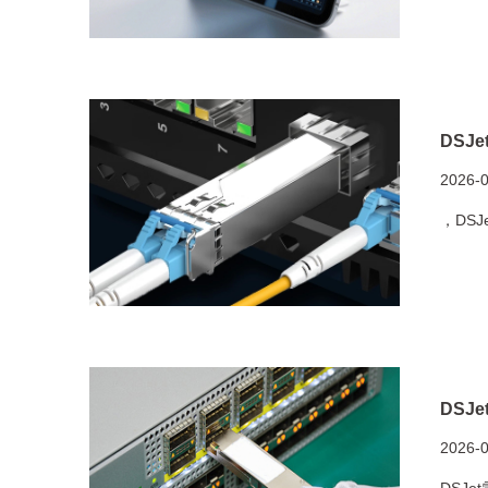
DSJ
2026-
，DS
DSJ
2026-
DSJ