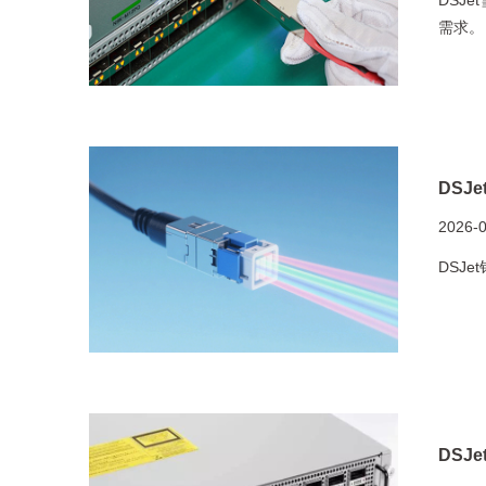
需求。
DSJ
2026-
DSJ
DSJ